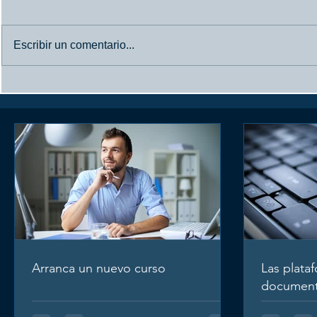
Escribir un comentario...
Arranca un nuevo curso
Las platafo
documental
Arranca un nuevo curso
Las plata
document