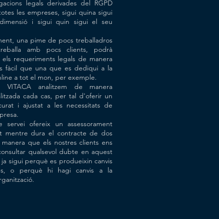
igacions legals derivades del RGPD
totes les empreses, sigui quina sigui
dimensió i sigui quin sigui el seu
ent, una pime de pocs treballadros
reballa amb pocs clients, podrà
 els requeriments legals de manera
 fàcil que una que es dediqui a la
line a tot el mon, per exemple.
 VITACA analitzem de manera
alitzada cada cas, per tal d'oferir un
curat i ajustat a les necessitats de
presa.
re servei ofereix un assessorament
at mentre dura el contracte de dos
 manera que els nostres clients ens
onsultar qualsevol dubte en aquest
 ja sigui perquè es produeixin canvis
us, o perquè hi hagi canvis a la
rganització.