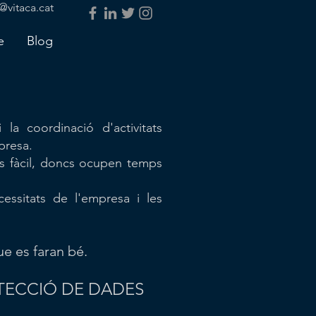
@vitaca.cat
e
Blog
la coordinació d'activitats
presa.
s fàcil, doncs ocupen temps
essitats de l'empresa i les
ue es faran bé.
TECCIÓ DE DADES