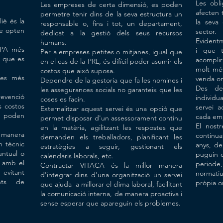
Les obl
Les empreses de certa dimensió, es poden
afecten 
permetre tenir dins de la seva estructura un
iè és la
la seva 
responsable o, fins i tot, un departament,
ue opten
sector.
dedicat a la gestió dels seus recursos
Evidentm
humans.
 SPA més
i que t
Per a empreses petites o mitjanes, igual que
l que es
acomplir
en el cas de la PRL, és difícil poder asumir els
molt més
costos que això suposa.
tes més
venda on
Dependre de la gestoria que fa les nomines i
Des de
les assegurances socials no garanteix que les
evenció
individu
coses es facin.
s costos
servei a
Externalitzar aquest servei és una opció que
s poden
cada em
permet disposar d'un assessorament continu
El nost
en la matèria, agilitzant les respostes que
 manera
continu
demanden els treballadors, planificant les
n tècnic
anys, de
estratègies a seguir, gestionant els
untual o
puguin c
calendaris laborals, etc.
ó amb el
periode,
Contractar VITACA és la millor manera
evitant
normati
d'integrar dins d'una organització un servei
ents de
pròpia o
que ajuda a millorar el clima laboral, facilitant
la comunicació interna, de manera proactiva i
sense esperar que apareguin els problemes.