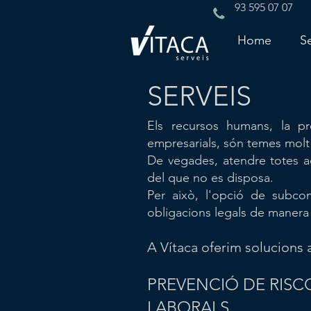
93 595 07 07
Home
Se
SERVEIS
Els recursos humans, la pre
empresarials, són temes mol
De vegades, atendre totes a
del que no es disposa.
Per això, l'opció de subcon
obligacions legals de manera 
A Vítaca oferim solucions 
PREVENCIÓ DE RISC
LABORALS