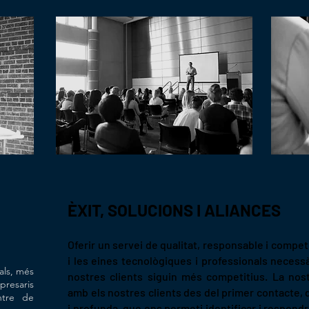
ÈXIT, SOLUCIONS I ALIANCES
Oferir un servei de qualitat, responsable i compet
i les eines tecnològiques i professionals necess
als, més
nostres clients siguin més competitius. La nost
presaris
amb els nostres clients des del primer contacte, 
ntre de
i profunda, que ens permeti identificar i respond