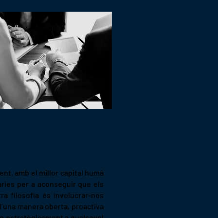
ent, amb el millor capital humà
àries per a aconseguir que els
ra filosofia és involucrar-nos
d’una manera oberta, proactiva
re estratègicament a qualsevol