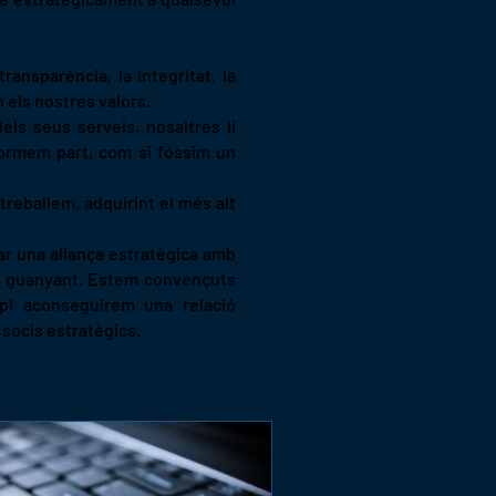
transparència, la integritat, la
n els nostres valors.
els seus serveis, nosaltres li
formem part, com si fóssim un
reballem, adquirint el més alt
ar una aliança estratègica amb
im guanyant. Estem convençuts
pi aconseguirem una relació
 socis estratègics.