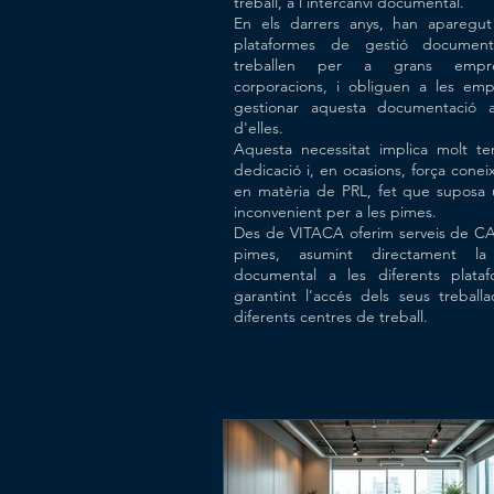
treball, a l'intercanvi documental.
En els darrers anys, han aparegut
plataformes de gestió documen
treballen per a grans empr
corporacions, i obliguen a les em
gestionar aquesta documentació a
d'elles.
Aquesta necessitat implica molt t
dedicació i, en ocasions, força cone
en matèria de PRL, fet que suposa
inconvenient per a les pimes.
Des de VITACA oferim serveis de C
pimes, asumint directament la
documental a les diferents plataf
garantint l'accés dels seus treballa
diferents centres de treball.