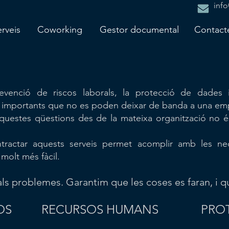
info
rveis
Coworking
Gestor documental
Contact
venció de riscos laborals, la protecció de dades i 
t importants que no es poden deixar de banda a una em
questes qüestions des de la mateixa organització no é
tractar aquests serveis permet acomplir amb les nec
molt més fàcil.
als problemes. Garantim que les coses es faran, i q
OS
RECURSOS HUMANS
PRO