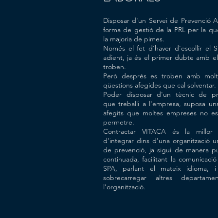
Disposar d'un Servei de Prevenció Al
forma de gestió de la PRL per la q
la majoria de pimes.
Només el fet d'haver d'escollir el
adient, ja és el primer dubte amb e
troben.
Però després es troben amb mol
qüestions afegides que cal solventar.
Poder disposar d'un tècnic de pr
que treballi a l'empresa, suposa un
afegits que moltes empreses no e
permetre.
Contractar VITACA és la millor
d'integrar dins d'una organització u
de prevenció, ja sigui de manera p
continuada, facilitant la comunicaci
SPA, parlant el mateix idioma, i 
sobrecarregar altres departam
l'organització.